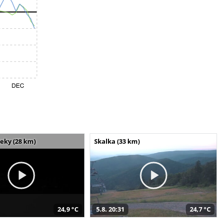
seky (28 km)
Skalka (33 km)
24,9 °C
5.8. 20:31
24,7 °C