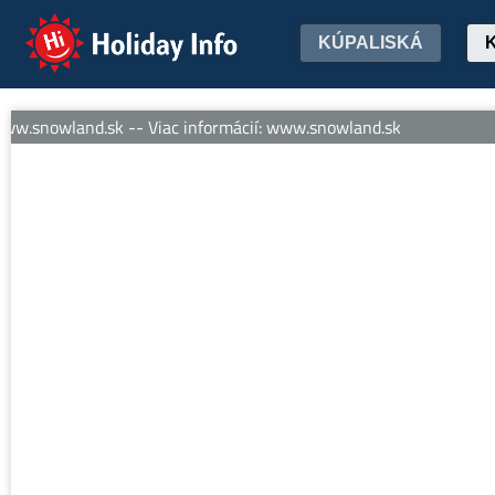
Holiday Info
KÚPALISKÁ
ww.snowland.sk -- Viac informácií: www.snowland.sk