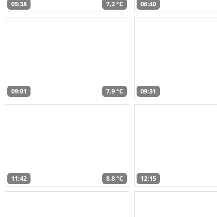
05:38
7,2 °C
06:40
09:01
7,9 °C
09:31
11:42
8,8 °C
12:15