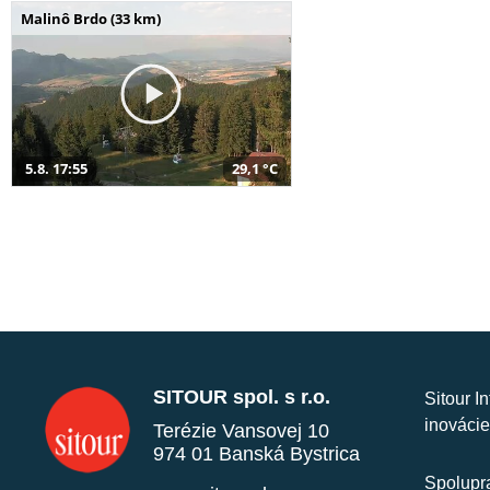
Malinô Brdo (33 km)
5.8. 17:55
29,1 °C
SITOUR spol. s r.o.
Sitour I
inovácie
Terézie Vansovej 10
974 01 Banská Bystrica
Spolupra