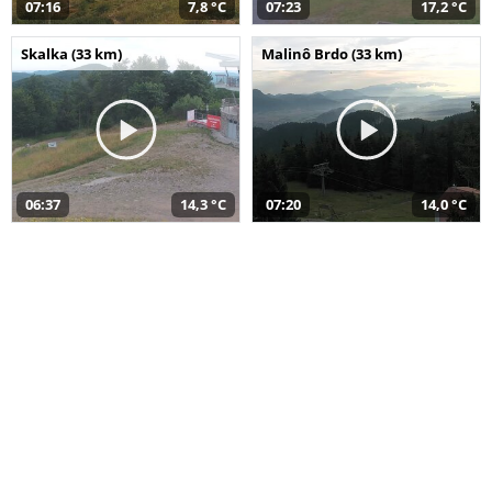
07:16
7,8 °C
07:23
17,2 °C
Skalka (33 km)
Malinô Brdo (33 km)
06:37
14,3 °C
07:20
14,0 °C