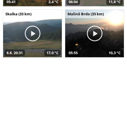
05:41
2,4 °C
06:04
11,8 °C
Skalka (33 km)
Malinô Brdo (33 km)
8.8. 20:31
17,0 °C
05:55
10,3 °C