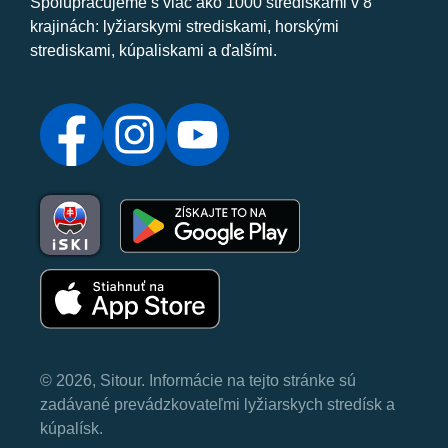
Spolupracujeme s viac ako 1000 strediskami v 8
krajinách: lyžiarskymi strediskami, horskými
strediskami, kúpaliskami a ďalšími.
© 2026, Sitour. Informácie na tejto stránke sú
zadávané prevádzkovateľmi lyžiarskych stredísk a
kúpalísk.