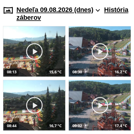
Nedeľa 09.08.2026 (dnes)
História
záberov
08:13
15,6 °C
08:30
16,2 °C
08:44
16,7 °C
09:02
17,4 °C