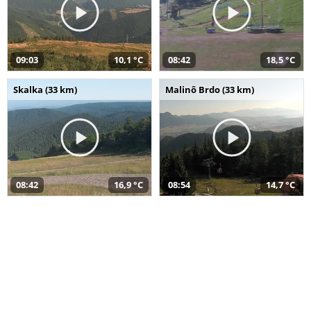
09:03
10,1 °C
08:42
18,5 °C
Skalka (33 km)
Malinô Brdo (33 km)
08:42
16,9 °C
08:54
14,7 °C