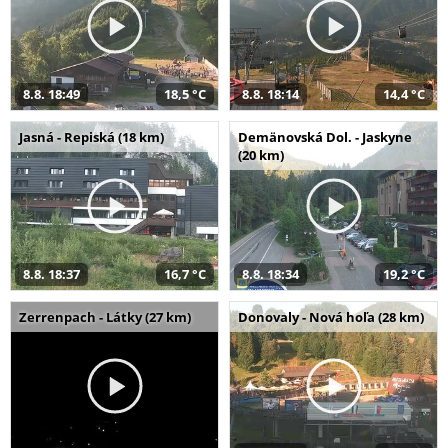
8.8. 18:49
18,5 °C
8.8. 18:14
14,4 °C
Jasná - Repiská (18 km)
Demänovská Dol. - Jaskyne
(20 km)
8.8. 18:37
16,7 °C
8.8. 18:34
19,2 °C
Zerrenpach - Látky (27 km)
Donovaly - Nová hoľa (28 km)