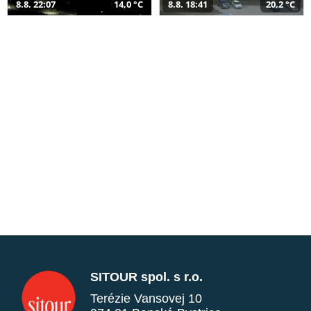
8.8. 22:07
14,0 °C
8.8. 18:41
20,2 °C
SITOUR spol. s r.o.
Terézie Vansovej 10