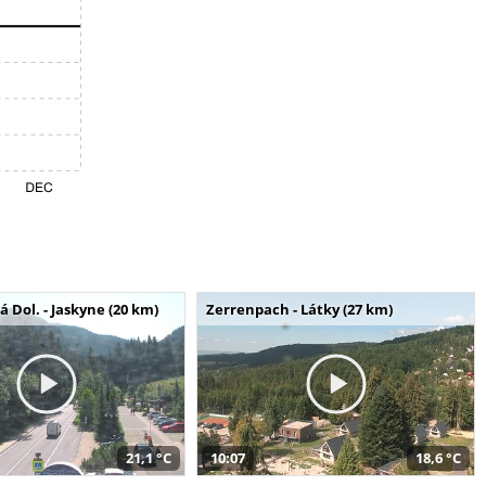
Dol. - Jaskyne (20 km)
Zerrenpach - Látky (27 km)
21,1 °C
10:07
18,6 °C