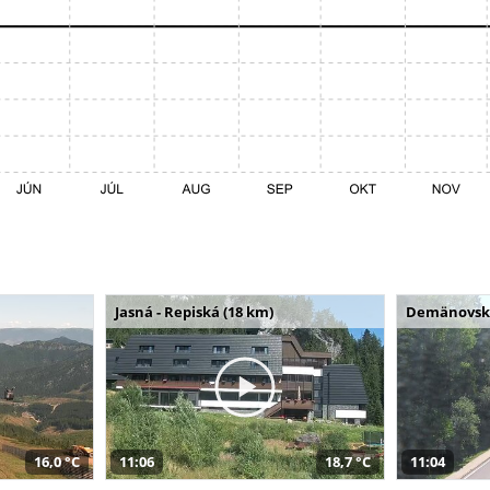
Jasná - Repiská (18 km)
Demänovská 
16,0 °C
11:06
18,7 °C
11:04