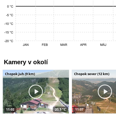
Kamery v okolí
Chopok juh (9 km)
Chopok sever (12 km)
11:02
20,5 °C
11:07