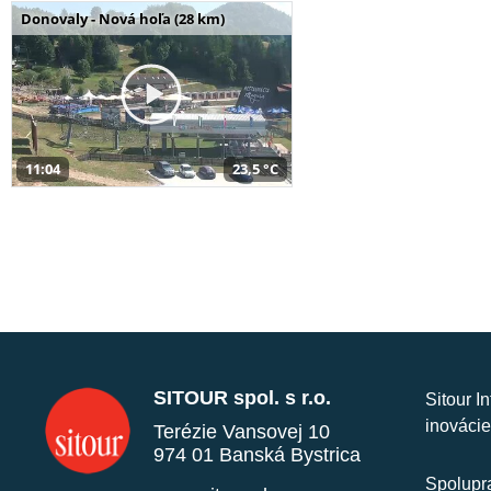
Donovaly - Nová hoľa (28 km)
11:04
23,5 °C
SITOUR spol. s r.o.
Sitour I
inovácie
Terézie Vansovej 10
974 01 Banská Bystrica
Spolupra