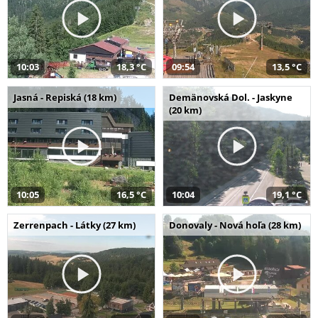
10:03
18,3 °C
09:54
13,5 °C
Jasná - Repiská (18 km)
Demänovská Dol. - Jaskyne
(20 km)
10:05
16,5 °C
10:04
19,1 °C
Zerrenpach - Látky (27 km)
Donovaly - Nová hoľa (28 km)