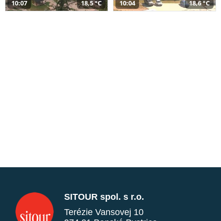
10:07
18,5 °C
10:04
18,6 °C
SITOUR spol. s r.o.
Terézie Vansovej 10