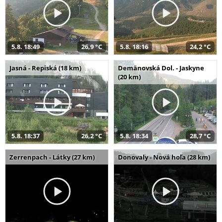
5.8. 18:49
26,9 °C
5.8. 18:16
24,2 °C
Jasná - Repiská (18 km)
Demänovská Dol. - Jaskyne
(20 km)
5.8. 18:37
26,2 °C
5.8. 18:34
28,7 °C
Zerrenpach - Látky (27 km)
Donovaly - Nová hoľa (28 km)