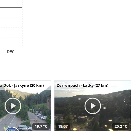
Dol. - Jaskyne (20 km)
Zerrenpach - Látky (27 km)
19,7 °C
18:07
20,2 °C