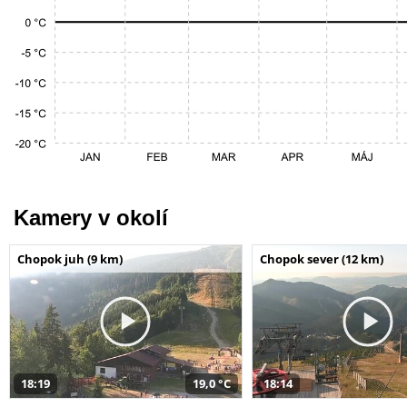
Kamery v okolí
Chopok juh (9 km)
Chopok sever (12 km)
18:19
19,0 °C
18:14