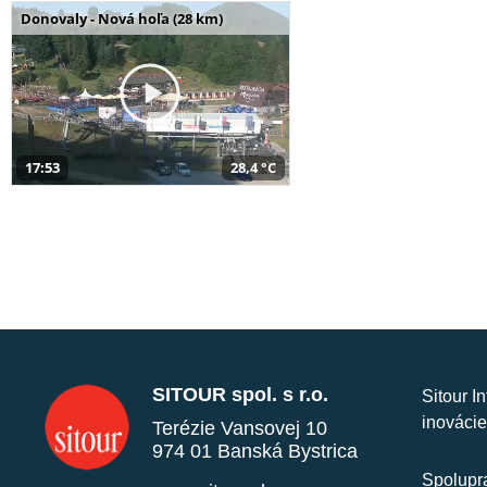
Donovaly - Nová hoľa (28 km)
17:53
28,4 °C
SITOUR spol. s r.o.
Sitour I
inovácie
Terézie Vansovej 10
974 01 Banská Bystrica
Spolupra