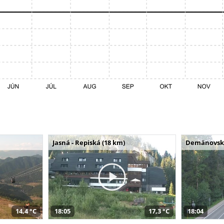
Jasná - Repiská (18 km)
Demänovská 
14,4 °C
18:05
17,3 °C
18:04