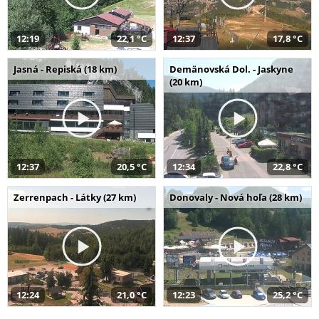
12:19
22,1 °C
12:37
17,8 °C
Jasná - Repiská (18 km)
Demänovská Dol. - Jaskyne
(20 km)
12:37
20,5 °C
12:34
22,8 °C
Zerrenpach - Látky (27 km)
Donovaly - Nová hoľa (28 km)
12:24
21,0 °C
12:23
25,2 °C