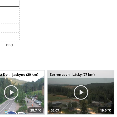
Dol. - Jaskyne (20 km)
Zerrenpach - Látky (27 km)
28,7 °C
05:07
19,5 °C