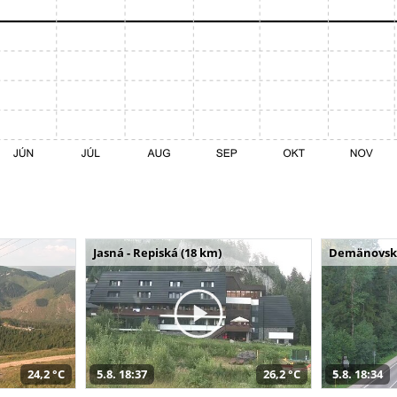
Jasná - Repiská (18 km)
Demänovská 
24,2 °C
5.8. 18:37
26,2 °C
5.8. 18:34