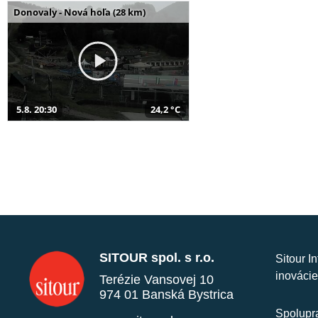
Donovaly - Nová hoľa (28 km)
5.8. 20:30
24,2 °C
SITOUR spol. s r.o.
Sitour I
inovácie
Terézie Vansovej 10
974 01 Banská Bystrica
Spolupra