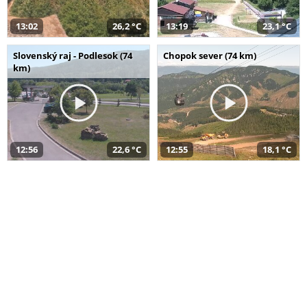
13:02
26,2 °C
13:19
23,1 °C
Slovenský raj - Podlesok (74
Chopok sever (74 km)
km)
12:56
22,6 °C
12:55
18,1 °C