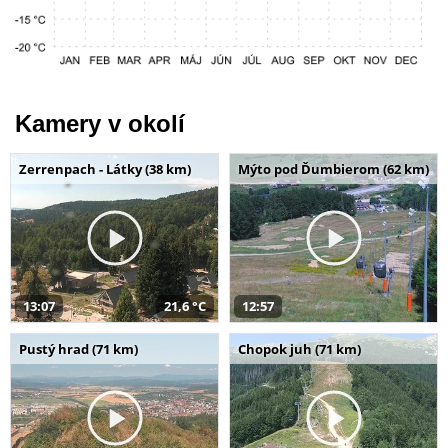
Kamery v okolí
Zerrenpach - Látky (38 km)
Mýto pod Ďumbierom (62 km)
13:07
21,6 °C
12:57
Pustý hrad (71 km)
Chopok juh (71 km)