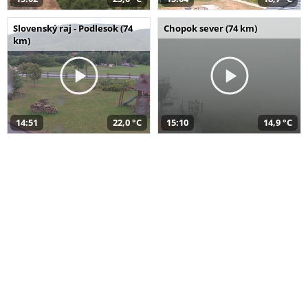
Slovenský raj - Podlesok (74
Chopok sever (74 km)
km)
14:51
22,0 °C
15:10
14,9 °C