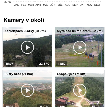
Kamery v okolí
Zerrenpach - Látky (38 km)
Mýto pod Ďumbierom (62 km)
15:07
22,8 °C
14:57
Pustý hrad (71 km)
Chopok juh (71 km)
15:02
25,0 °C
15:04
18,7 °C