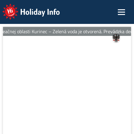
Holiday Info
eačnej oblasti Kurinec – Zelená voda je otvorená. Prevádzka denne