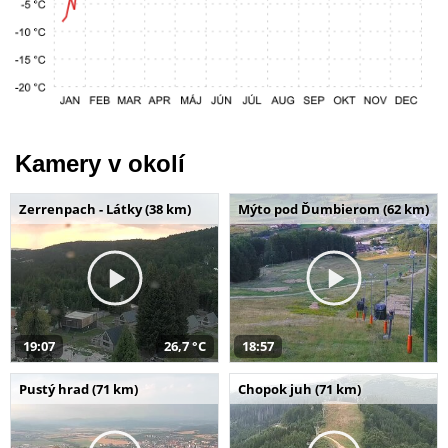
Kamery v okolí
Zerrenpach - Látky (38 km)
Mýto pod Ďumbierom (62 km)
19:07
26,7 °C
18:57
Pustý hrad (71 km)
Chopok juh (71 km)