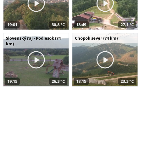
19:01
30,8 °C
18:49
27,1 °C
Slovenský raj - Podlesok (74
Chopok sever (74 km)
km)
19:15
26,3 °C
18:15
23,3 °C