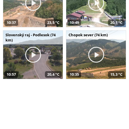
10:37
23,5 °C
10:49
20,1 °C
Slovenský raj - Podlesok (74
Chopok sever (74 km)
km)
10:57
20,4 °C
10:35
15,3 °C