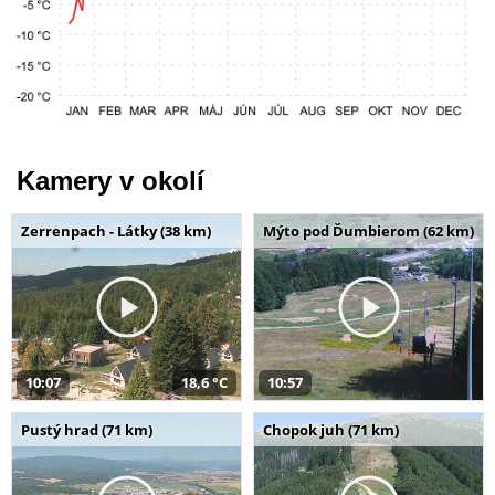
Kamery v okolí
Zerrenpach - Látky (38 km)
Mýto pod Ďumbierom (62 km)
10:07
18,6 °C
10:57
Pustý hrad (71 km)
Chopok juh (71 km)