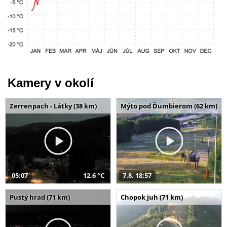
Kamery v okolí
Zerrenpach - Látky (38 km)
Mýto pod Ďumbierom (62 km)
05:07
12,6 °C
7.8. 18:57
Pustý hrad (71 km)
Chopok juh (71 km)