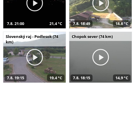
7.8. 21:00
21,4 °C
7.8. 18:49
18,8 °C
Slovenský raj - Podlesok (74
Chopok sever (74 km)
km)
7.8. 19:15
19,4 °C
7.8. 18:15
14,9 °C