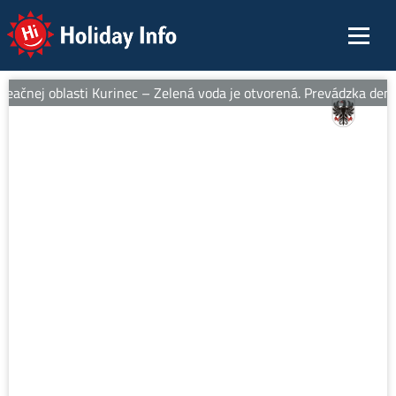
Holiday Info
eačnej oblasti Kurinec – Zelená voda je otvorená. Prevádzka denne