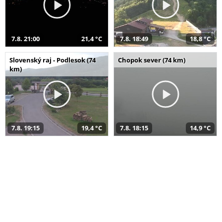
7.8. 21:00
21,4 °C
7.8. 18:49
18,8 °C
Slovenský raj - Podlesok (74
Chopok sever (74 km)
km)
7.8. 19:15
19,4 °C
7.8. 18:15
14,9 °C