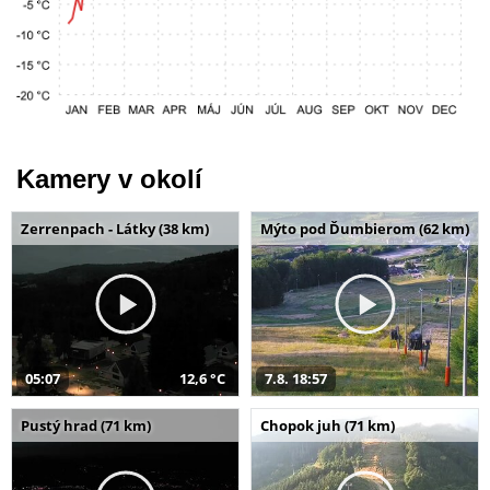
Kamery v okolí
Zerrenpach - Látky (38 km)
Mýto pod Ďumbierom (62 km)
05:07
12,6 °C
7.8. 18:57
Pustý hrad (71 km)
Chopok juh (71 km)