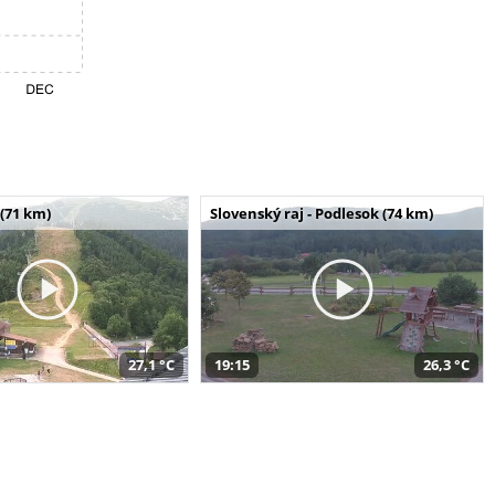
(71 km)
Slovenský raj - Podlesok (74 km)
27,1 °C
19:15
26,3 °C