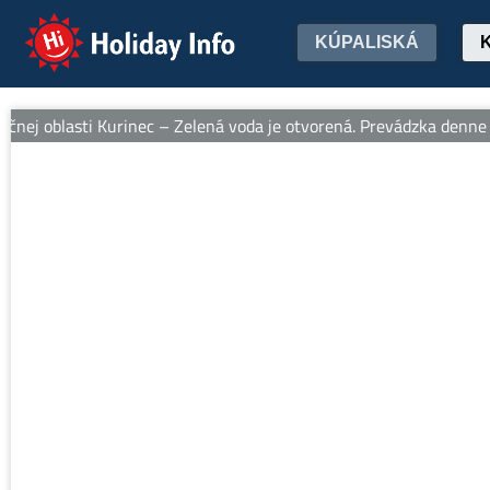
Holiday Info
KÚPALISKÁ
ej oblasti Kurinec – Zelená voda je otvorená. Prevádzka denne od