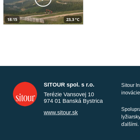
18:15
23,3 °C
SITOUR spol. s r.o.
Sitour I
inovácie
Terézie Vansovej 10
974 01 Banská Bystrica
Spolupra
www.sitour.sk
lyžiarsk
ďalšími.