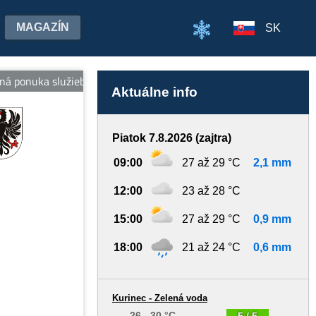
MAGAZÍN
SK
 ponuka služieb: bazénový komplex, tobogany, vodná nádrž, športo
Aktuálne info
Piatok 7.8.2026 (zajtra)
09:00
27 až 29 °C
2,1 mm
12:00
23 až 28 °C
15:00
27 až 29 °C
0,9 mm
18:00
21 až 24 °C
0,6 mm
Kurinec - Zelená voda
26 - 30 °C
5 / 5