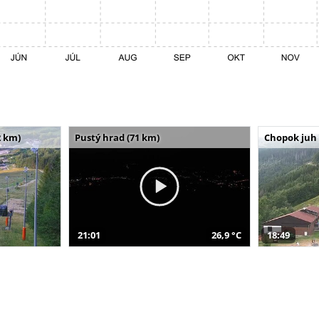
 km)
Pustý hrad (71 km)
Chopok juh 
21:01
26,9 °C
18:49