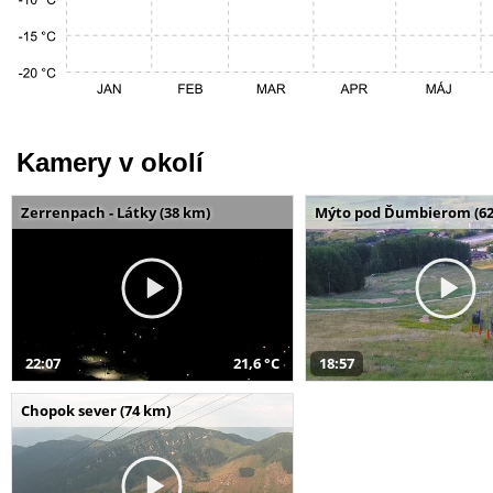
Kamery v okolí
Zerrenpach - Látky (38 km)
Mýto pod Ďumbierom (62
22:07
21,6 °C
18:57
Chopok sever (74 km)