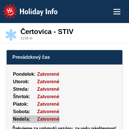
Holiday Info
Čertovica - STIV
1238 m
Prevádzkový čas
Pondelok:
Zatvorené
Utorok:
Zatvorené
Streda:
Zatvorené
Štvrtok:
Zatvorené
Piatok:
Zatvorené
Sobota:
Zatvorené
Nedeľa:
Zatvorené
Ďakujeme za uplynulú sezónu, za vašu návštevnosť