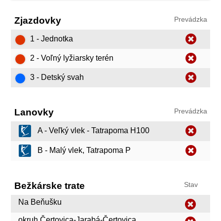
Zjazdovky
Prevádzka
1 - Jednotka
2 - Voľný lyžiarsky terén
3 - Detský svah
Lanovky
Prevádzka
A - Veľký vlek - Tatrapoma H100
B - Malý vlek, Tatrapoma P
Bežkárske trate
Stav
Na Beňušku
okruh Čertovica-Jarabá-Čertovica