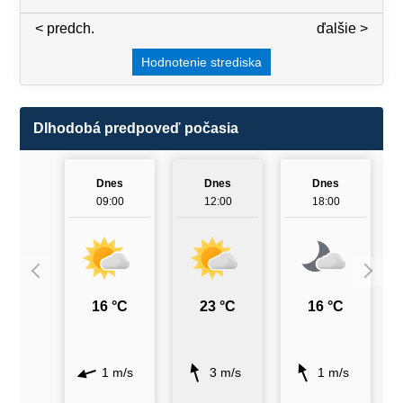
< predch.
3 / 7
ďalšie >
Hodnotenie strediska
Dlhodobá predpoveď počasia
Dnes
Dnes
Dnes
09:00
12:00
18:00
16 °C
23 °C
16 °C
1 m/s
3 m/s
1 m/s