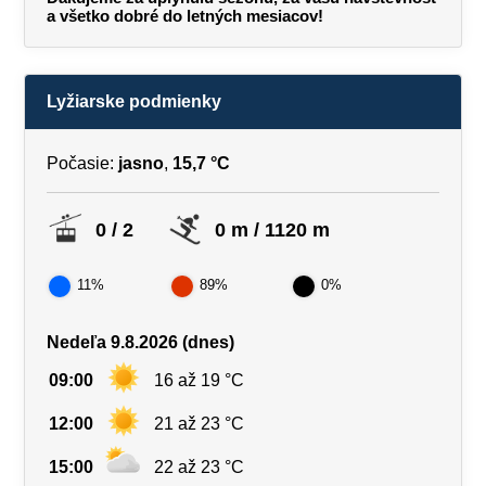
a všetko dobré do letných mesiacov!
Lyžiarske podmienky
Počasie:
jasno
,
15,7 °C
0 / 2
0 m / 1120 m
11%
89%
0%
Nedeľa 9.8.2026 (dnes)
09:00
16 až 19 °C
12:00
21 až 23 °C
15:00
22 až 23 °C