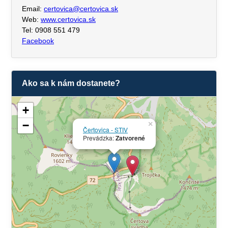
Email:
certovica@certovica.sk
Web:
www.certovica.sk
Tel: 0908 551 479
Facebook
Ako sa k nám dostanete?
+
−
×
Čertovica - STIV
Prevádzka:
Zatvorené