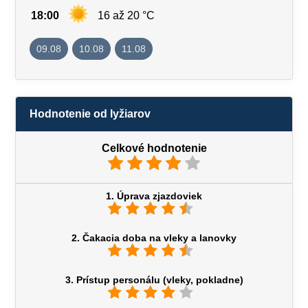
18:00
16 až 20 °C
09.08
10.08
11.08
Hodnotenie od lyžiarov
Celkové hodnotenie
1. Úprava zjazdoviek
2. Čakacia doba na vleky a lanovky
3. Prístup personálu (vleky, pokladne)