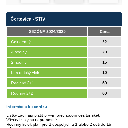
Čertovica - STIV
SEZÓNA 2024/2025
Cena
Celodenný
22
4 hodiny
20
2 hodiny
15
Len detský vlek
10
Rodinný 2+1
50
Rodnný 2+2
60
Informácie k cenníku
Lístky začínajú platiť prvým prechodom cez turniket.
Všetky lístky sú neprenosné.
Rodinný lístok platí pre 2 dospelých a 1 alebo 2 deti do 15