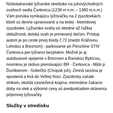
Nízkotatranské lyžiarske stredisko na juhovýchodných
svahoch sedla Čertovica (1238 m n.m. – 1380 m.n.m.)
Vám ponúka vynikajúcu lyžovačku na 2 zjazdovkách,
ktoré sú denne upravované a na tretej - freeridovej
zjazdovke. Lyžiarske svahy sú stredne až ťažkej
obtiažnosti, detský svah je primeraný deťom. Prístup
autom je po ceste prvej triedy č.72 (medzi Kráľovou
Lehotou a Breznom) - parkovanie pri Penzióne STIV
Čertovica pre lyžiarov bezplatne. Možné je aj
autobusové spojenie s Breznom a Banskou Bytricou,
novinkou je skibus premávajúci BR - Čertovica - Mýto p.
Ďumbierom - Srdiečko (Chopok juh). Zimná sezóna je
spustená a trvá do Veľkej Noci. Zjazdovky zaliate
slnkom, okolitá zasnežená krajina, minimálne čakacie
doby na vlek a výborné ceny sú predpokladom strávenia
príjemnej lyžovačky.
Služby v stredisku