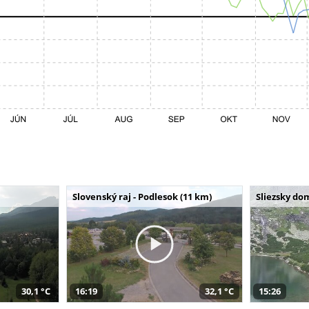
Slovenský raj - Podlesok (11 km)
Sliezsky do
30,1 °C
16:19
32,1 °C
15:26