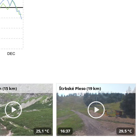
m (15 km)
Štrbské Pleso (19 km)
25,1 °C
16:37
29,5 °C