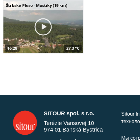
Štrbské Pleso - Mostíky (19 km)
16:28
27,3 °C
SITOUR spol. s r.o.
Sitour I
техноло
Terézie Vansovej 10
974 01 Banská Bystrica
Мы сотр