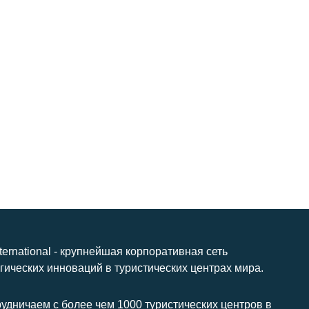
nternational - крупнейшая корпоративная сеть
гических инноваций в туристических центрах мира.
удничаем с более чем 1000 туристических центров в