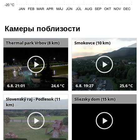
Камеры поблизости
Thermal park Vrbov (8 km)
Smokovce (10 km)
6.8. 21:01
24,6 °C
6.8. 19:27
25,6 °C
Slovenský raj - Podlesok (11
Sliezsky dom (15 km)
km)