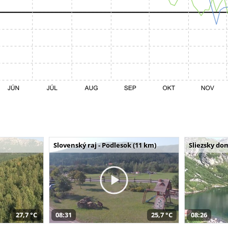
Slovenský raj - Podlesok (11 km)
Sliezsky do
27,7 °C
08:31
25,7 °C
08:26