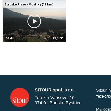
Štrbské Pleso - Mostíky (19 km)
08:44
25,1 °C
SITOUR spol. s r.o.
Sitour I
техноло
Terézie Vansovej 10
974 01 Banská Bystrica
Мы сотр