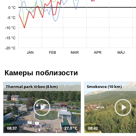
Камеры поблизости
Thermal park Vrbov (8 km)
Smokovce (10 km)
08:37
27,0 °C
08:42