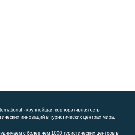
nternational - крупнейшая корпоративная сеть
гических инноваций в туристических центрах мира.
удничаем с более чем 1000 туристических центров в