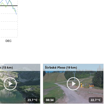
m (15 km)
Štrbské Pleso (19 km)
23,7 °C
08:34
22,7 °C