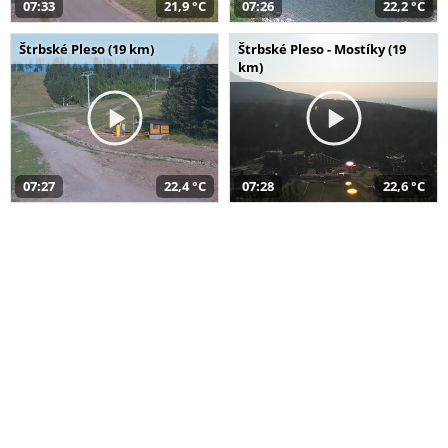
07:33
21,9 °C
07:26
22,2 °C
Štrbské Pleso (19 km)
Štrbské Pleso - Mostíky (19
km)
07:27
22,4 °C
07:28
22,6 °C