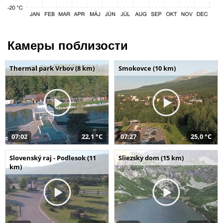
Камеры поблизости
Thermal park Vrbov (8 km)
Smokovce (10 km)
07:02
22,1 °C
07:27
25,0 °C
Slovenský raj - Podlesok (11
Sliezsky dom (15 km)
km)