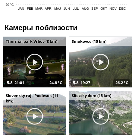
Камеры поблизости
Thermal park Vrbov (8 km)
Smokovce (10 km)
5.8. 21:01
24,8 °C
5.8. 19:27
26,2 °C
Slovenský raj - Podlesok (11
Sliezsky dom (15 km)
km)