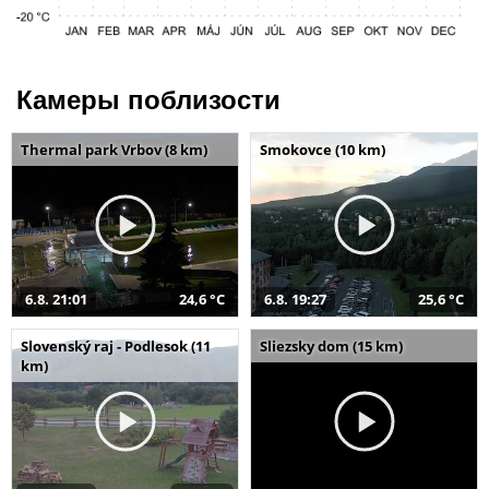
Камеры поблизости
Thermal park Vrbov (8 km)
Smokovce (10 km)
6.8. 21:01
24,6 °C
6.8. 19:27
25,6 °C
Slovenský raj - Podlesok (11
Sliezsky dom (15 km)
km)