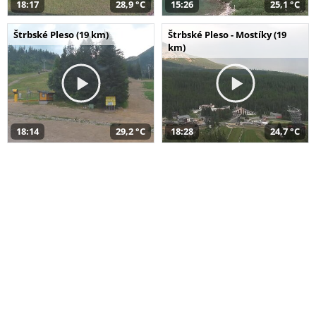
18:17
28,9 °C
15:26
25,1 °C
Štrbské Pleso (19 km)
Štrbské Pleso - Mostíky (19
km)
18:14
29,2 °C
18:28
24,7 °C