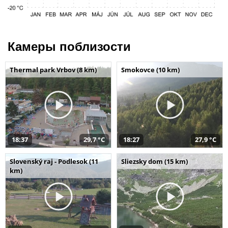
Камеры поблизости
Thermal park Vrbov (8 km)
Smokovce (10 km)
18:37
29,7 °C
18:27
27,9 °C
Slovenský raj - Podlesok (11
Sliezsky dom (15 km)
km)