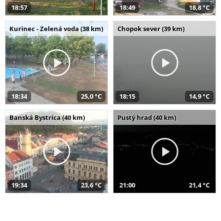
18:57
18:49
18,8 °C
Kurinec - Zelená voda (38 km)
Chopok sever (39 km)
18:34
25,0 °C
18:15
14,9 °C
Banská Bystrica (40 km)
Pustý hrad (40 km)
19:34
23,6 °C
21:00
21,4 °C