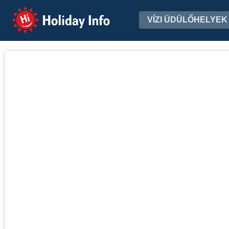
Holiday Info
VÍZI ÜDÜLŐHELYEK