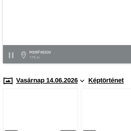
POĽNÝ KESOV
175 m
Vasárnap 14.06.2026
Képtörténet