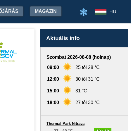
ŐJÁRÁS
MAGAZIN
HU
Aktuális info
Szombat 2026-08-08 (holnap)
09:00
25 tól 28 °C
12:00
30 tól 31 °C
15:00
31 °C
18:00
27 tól 30 °C
Thermal Park Nitrava
27 - 40 °C
10 / 10