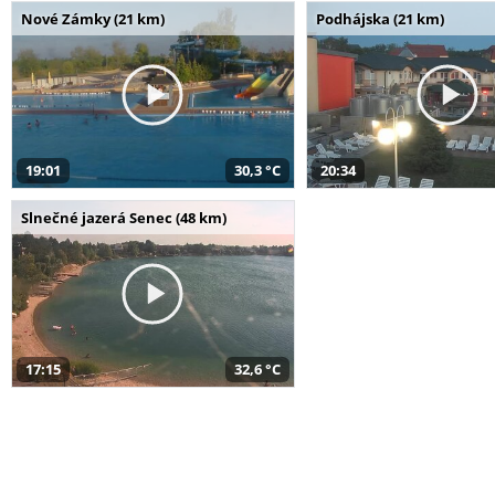
Nové Zámky (21 km)
Podhájska (21 km)
19:01
30,3 °C
20:34
Slnečné jazerá Senec (48 km)
17:15
32,6 °C