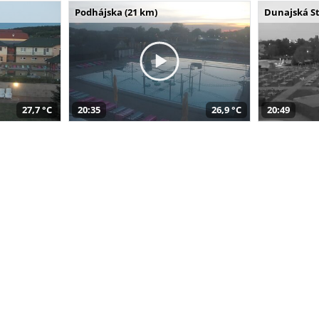
Podhájska (21 km)
Dunajská St
27,7 °C
20:35
26,9 °C
20:49