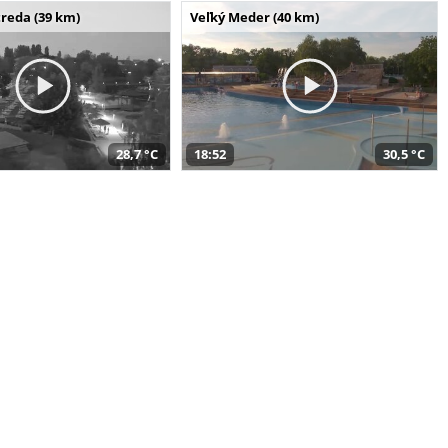
reda (39 km)
Veľký Meder (40 km)
28,7 °C
18:52
30,5 °C