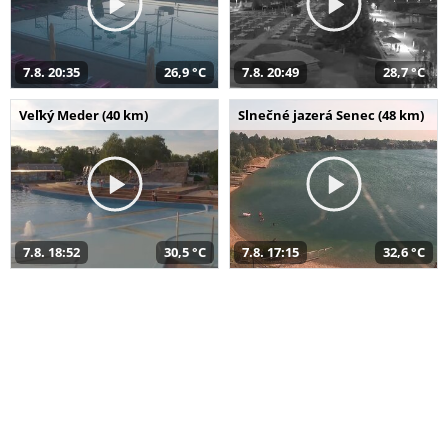
7.8. 20:35
26,9 °C
7.8. 20:49
28,7 °C
Veľký Meder (40 km)
Slnečné jazerá Senec (48 km)
7.8. 18:52
30,5 °C
7.8. 17:15
32,6 °C