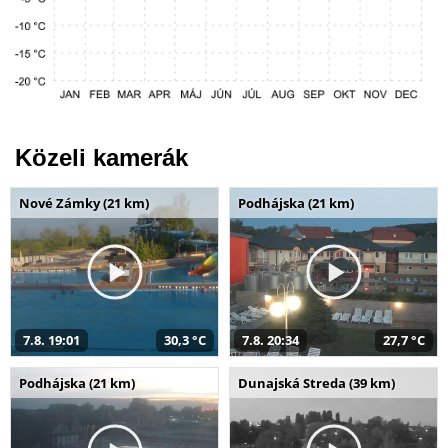
Közeli kamerák
Nové Zámky (21 km)
Podhájska (21 km)
7.8. 19:01
30,3 °C
7.8. 20:34
27,7 °C
Podhájska (21 km)
Dunajská Streda (39 km)