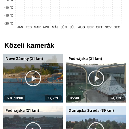
Közeli kamerák
Nové Zámky (21 km)
Podhájska (21 km)
6.8. 19:00
37,2 °C
05:40
24,1 °C
Podhájska (21 km)
Dunajská Streda (39 km)