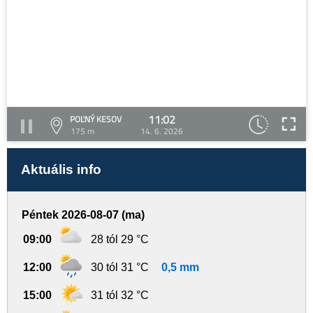
11:02
POĽNÝ KESOV
175 m
14. 6. 2026
Aktuális info
Péntek 2026-08-07 (ma)
09:00
28 tól 29 °C
12:00
30 tól 31 °C
0,5 mm
15:00
31 tól 32 °C