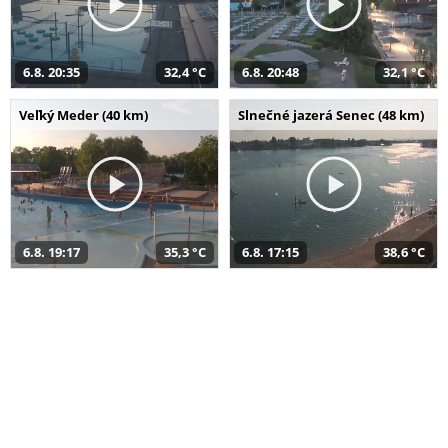
6.8. 20:35
32,4 °C
6.8. 20:48
32,1 °C
Veľký Meder (40 km)
Slnečné jazerá Senec (48 km)
6.8. 19:17
35,3 °C
6.8. 17:15
38,6 °C