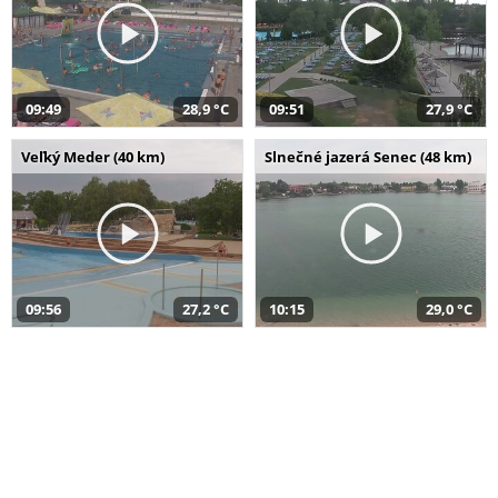
09:49
28,9 °C
09:51
27,9 °C
Veľký Meder (40 km)
Slnečné jazerá Senec (48 km)
09:56
27,2 °C
10:15
29,0 °C