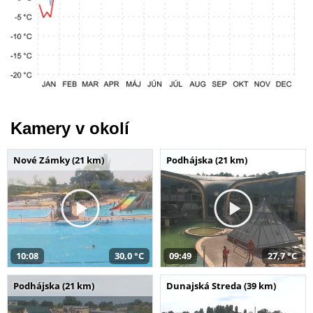
Kamery v okolí
Nové Zámky (21 km)
Podhájska (21 km)
10:08
30,0 °C
09:49
27,7 °C
Podhájska (21 km)
Dunajská Streda (39 km)