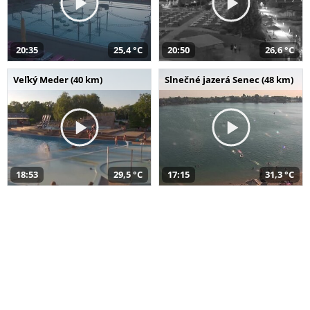
20:35
25,4 °C
20:50
26,6 °C
Veľký Meder (40 km)
Slnečné jazerá Senec (48 km)
18:53
29,5 °C
17:15
31,3 °C