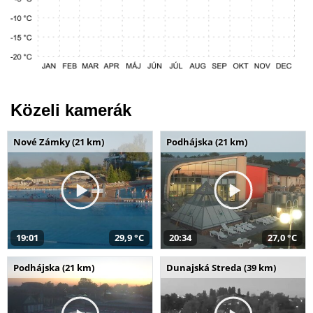
Közeli kamerák
Nové Zámky (21 km)
Podhájska (21 km)
19:01
29,9 °C
20:34
27,0 °C
Podhájska (21 km)
Dunajská Streda (39 km)