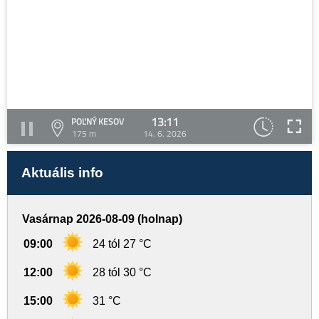
13:11
POĽNÝ KESOV
175 m
14. 6. 2026
Aktuális info
Vasárnap 2026-08-09 (holnap)
09:00
24 tól 27 °C
12:00
28 tól 30 °C
15:00
31 °C