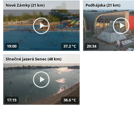
Nové Zámky (21 km)
Podhájska (21 km)
19:00
37,2 °C
20:34
Slnečné jazerá Senec (48 km)
17:15
38,6 °C