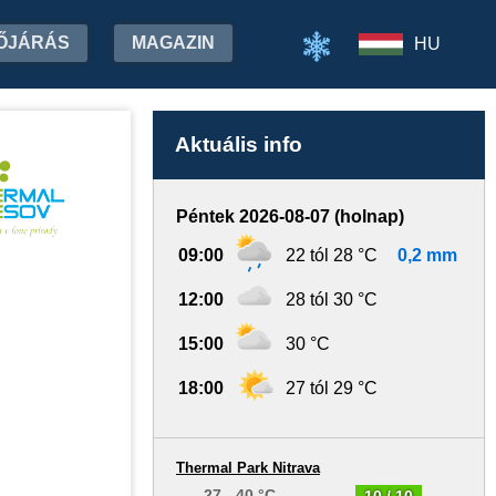
ŐJÁRÁS
MAGAZIN
HU
Aktuális info
Péntek 2026-08-07 (holnap)
09:00
22 tól 28 °C
0,2 mm
12:00
28 tól 30 °C
15:00
30 °C
18:00
27 tól 29 °C
Thermal Park Nitrava
27 - 40 °C
10 / 10