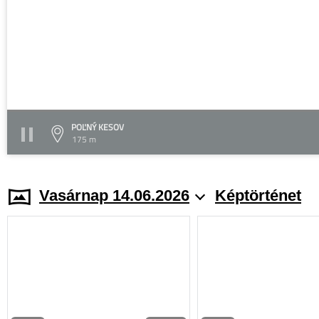
POĽNÝ KESOV
175 m
Vasárnap 14.06.2026
Képtörténet