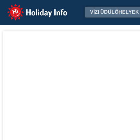
Holiday Info
VÍZI ÜDÜLŐHELYEK