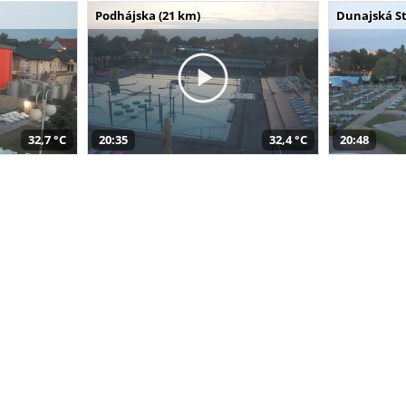
Podhájska (21 km)
Dunajská St
32,7 °C
20:35
32,4 °C
20:48