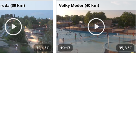
reda (39 km)
Veľký Meder (40 km)
32,1 °C
19:17
35,3 °C