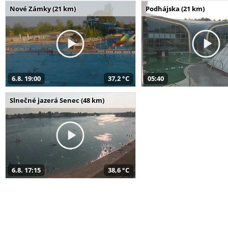
Nové Zámky (21 km)
Podhájska (21 km)
6.8. 19:00
37,2 °C
05:40
Slnečné jazerá Senec (48 km)
6.8. 17:15
38,6 °C