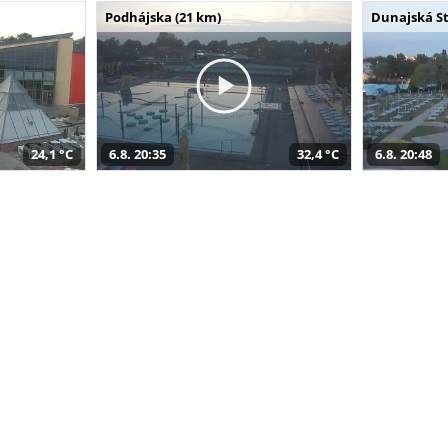
Podhájska (21 km)
Dunajská St
24,1 °C
6.8. 20:35
32,4 °C
6.8. 20:48