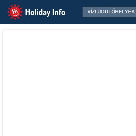
Holiday Info
VÍZI ÜDÜLŐHELYEK