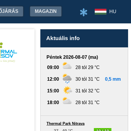
ŐJÁRÁS
MAGAZIN
HU
Aktuális info
Péntek 2026-08-07 (ma)
09:00
28 tól 29 °C
12:00
30 tól 31 °C
0,5 mm
15:00
31 tól 32 °C
18:00
28 tól 31 °C
Thermal Park Nitrava
27 - 40 °C
10 / 10