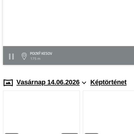
POĽNÝ KESOV
175 m
Vasárnap 14.06.2026
Képtörténet