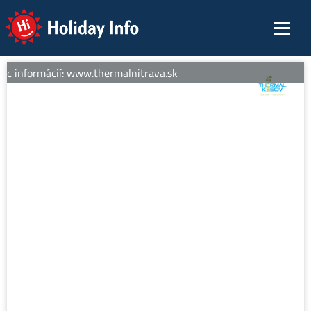
Holiday Info
ac informácií: www.thermalnitrava.sk