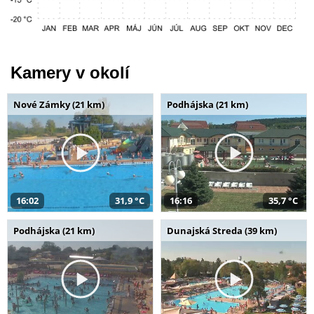
Kamery v okolí
Nové Zámky (21 km)
Podhájska (21 km)
16:02
31,9 °C
16:16
35,7 °C
Podhájska (21 km)
Dunajská Streda (39 km)