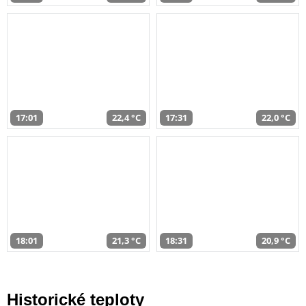
17:01
22,4 °C
17:31
22,0 °C
18:01
21,3 °C
18:31
20,9 °C
Historické teploty