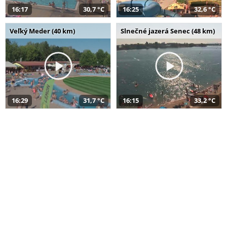
16:17
30,7 °C
16:25
32,6 °C
Veľký Meder (40 km)
Slnečné jazerá Senec (48 km)
16:29
31,7 °C
16:15
33,2 °C