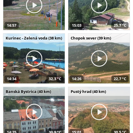
14:57
15:03
25,7 °C
Kurinec - Zelená voda (38 km)
Chopok sever (39 km)
14:34
32,3 °C
14:26
22,7 °C
Banská Bystrica (40 km)
Pustý hrad (40 km)
14:35
30,9 °C
15:01
30,5 °C