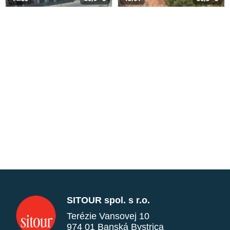
SITOUR spol. s r.o.
Terézie Vansovej 10
974 01 Banská Bystrica