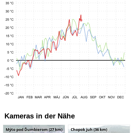
Kameras in der Nähe
Mýto pod Ďumbierom (27 km)
Chopok juh (36 km)