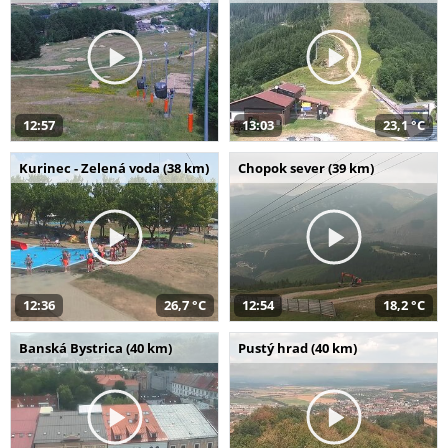
12:57
13:03
23,1 °C
Kurinec - Zelená voda (38 km)
Chopok sever (39 km)
12:36
26,7 °C
12:54
18,2 °C
Banská Bystrica (40 km)
Pustý hrad (40 km)