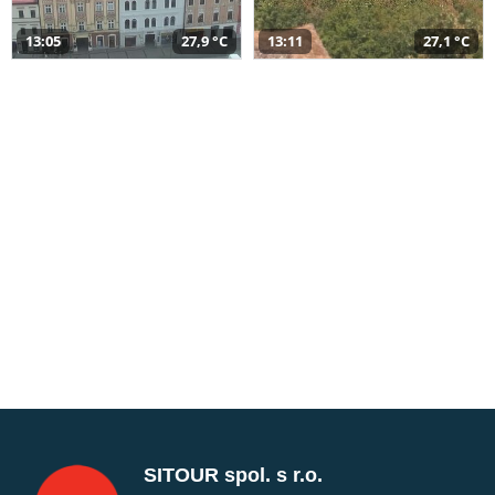
13:05
27,9 °C
13:11
27,1 °C
SITOUR spol. s r.o.