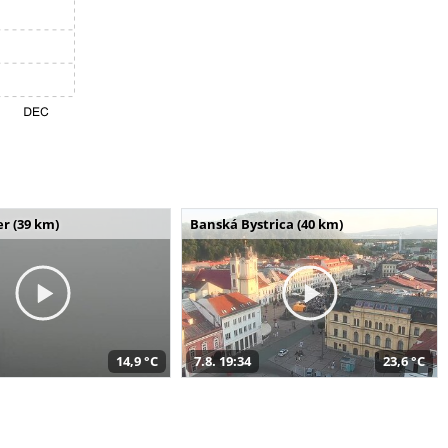
r (39 km)
Banská Bystrica (40 km)
14,9 °C
7.8. 19:34
23,6 °C