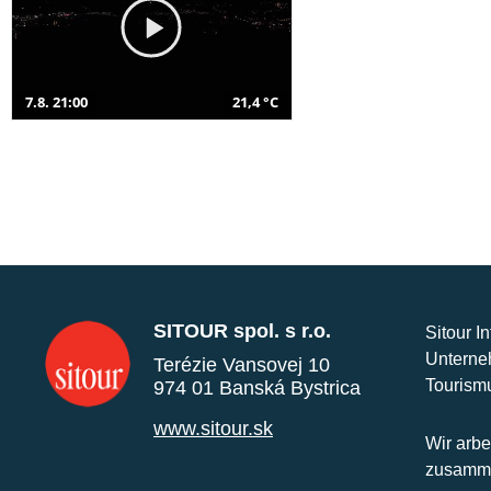
7.8. 21:00
21,4 °C
SITOUR spol. s r.o.
Sitour I
Unterne
Terézie Vansovej 10
Tourism
974 01 Banská Bystrica
www.sitour.sk
Wir arbe
zusamme