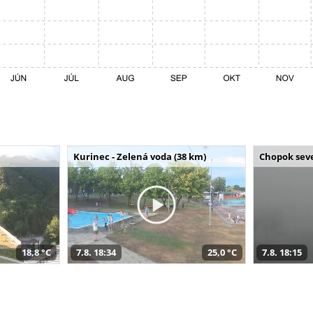
Kurinec - Zelená voda (38 km)
Chopok seve
18,8 °C
7.8. 18:34
25,0 °C
7.8. 18:15