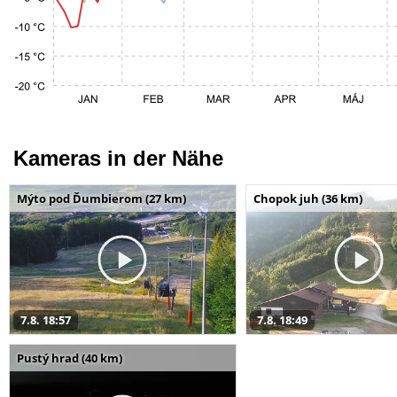
Kameras in der Nähe
Mýto pod Ďumbierom (27 km)
Chopok juh (36 km)
7.8. 18:57
7.8. 18:49
Pustý hrad (40 km)