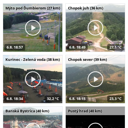
Mýto pod Ďumbierom (27 km)
Chopok juh (36 km)
6.8. 18:57
6.8. 18:49
27,1 °C
Kurinec - Zelená voda (38 km)
Chopok sever (39 km)
6.8. 18:34
32,2 °C
6.8. 18:15
23,3 °C
Banská Bystrica (40 km)
Pustý hrad (40 km)