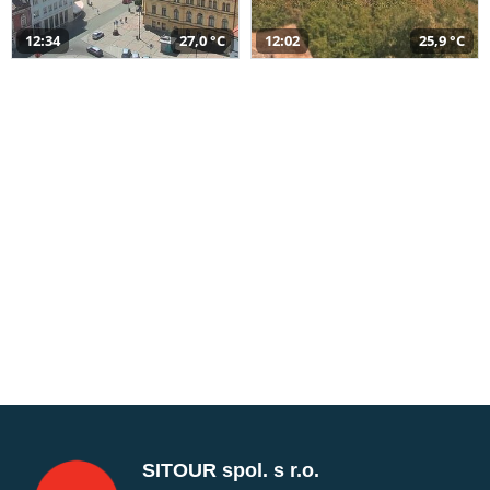
12:34
27,0 °C
12:02
25,9 °C
SITOUR spol. s r.o.