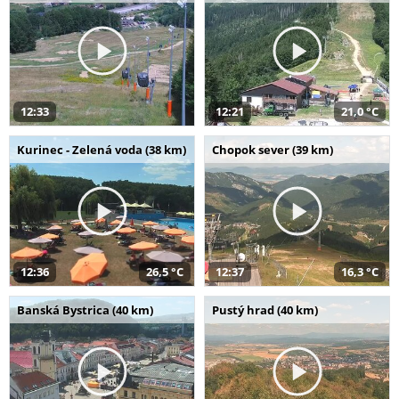
12:33
12:21
21,0 °C
Kurinec - Zelená voda (38 km)
Chopok sever (39 km)
12:36
26,5 °C
12:37
16,3 °C
Banská Bystrica (40 km)
Pustý hrad (40 km)