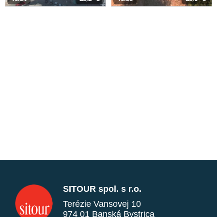
SITOUR spol. s r.o.
Terézie Vansovej 10
974 01 Banská Bystrica