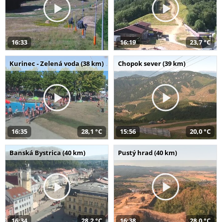
16:33
16:19
23,7 °C
Kurinec - Zelená voda (38 km)
Chopok sever (39 km)
16:35
28,1 °C
15:56
20,0 °C
Banská Bystrica (40 km)
Pustý hrad (40 km)
16:34
28,2 °C
16:38
28,0 °C