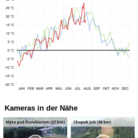
Kameras in der Nähe
Mýto pod Ďumbierom (27 km)
Chopok juh (36 km)