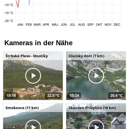
Kameras in der Nähe
Štrbské Pleso - Mostíky
Sliezsky dom (7 km)
15:18
22,0 °C
15:24
20,6 °C
Smokovce (11 km)
Skanzen Pribylina (18 km)