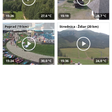
15:26
27,6 °C
15:19
28,7 °C
Poprad (19 km)
Strednica - Ždiar (20 km)
15:24
30,0 °C
15:36
24,0 °C