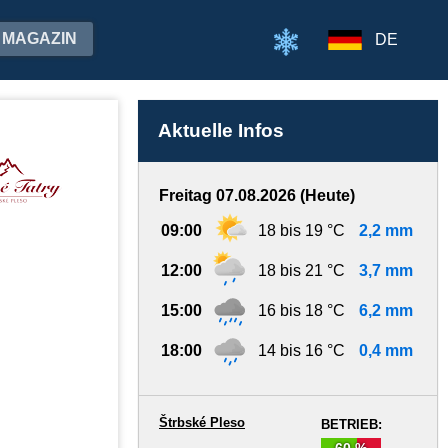
MAGAZIN
DE
Aktuelle Infos
Freitag 07.08.2026 (Heute)
09:00
18 bis 19 °C
2,2 mm
12:00
18 bis 21 °C
3,7 mm
15:00
16 bis 18 °C
6,2 mm
18:00
14 bis 16 °C
0,4 mm
Štrbské Pleso
BETRIEB:
60 %