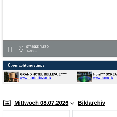
ŠTRBSKÉ PLESO
1400 m
Übernachtungstipps
GRAND HOTEL BELLEVUE ****
Hotel*** SORE
www.hotelbellevue.sk
www.sorea.sk
Mittwoch 08.07.2026
Bildarchiv