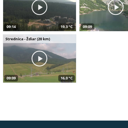
09:14
19,3 °C
09:09
Strednica - Ždiar (20 km)
09:09
16,0 °C