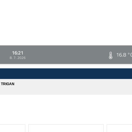
16:21
16.8 °
8. 7. 2026
A TRIGAN