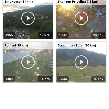
Smokovce (11 km)
Skanzen Pribylina (18 km)
19:27
16,5 °C
19:37
18,5 °C
Poprad (19 km)
Strednica - Ždiar (20 km)
18:54
18,7 °C
19:22
13,4 °C