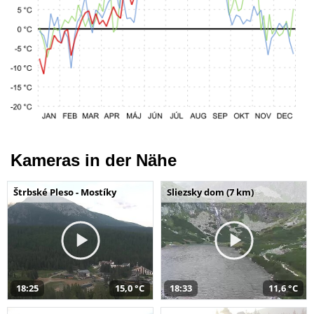
Kameras in der Nähe
Štrbské Pleso - Mostíky
Sliezsky dom (7 km)
18:25
15,0 °C
18:33
11,6 °C