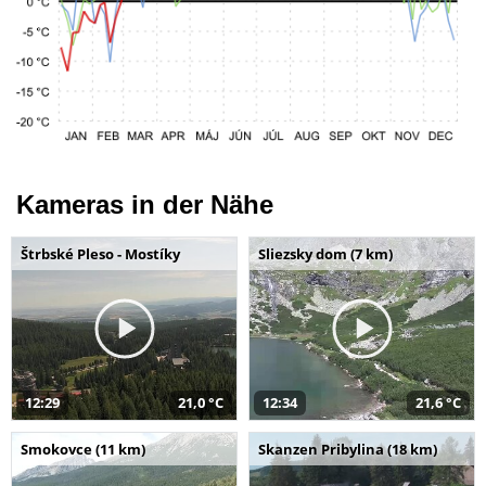
Kameras in der Nähe
Štrbské Pleso - Mostíky
Sliezsky dom (7 km)
12:29
21,0 °C
12:34
21,6 °C
Smokovce (11 km)
Skanzen Pribylina (18 km)