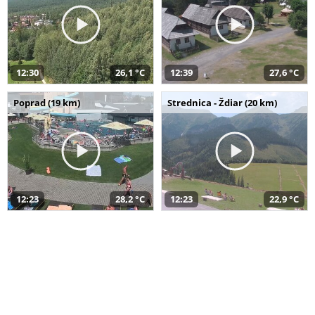
12:30
26,1 °C
12:39
27,6 °C
Poprad (19 km)
Strednica - Ždiar (20 km)
12:23
28,2 °C
12:23
22,9 °C