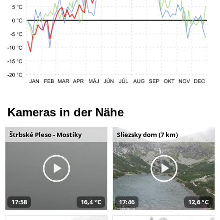
Kameras in der Nähe
Štrbské Pleso - Mostíky
Sliezsky dom (7 km)
17:58
16,4 °C
17:46
12,6 °C