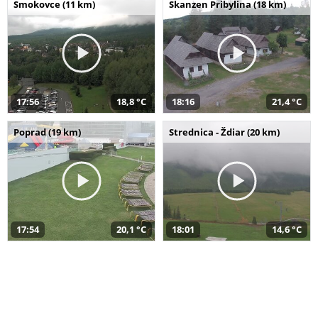
Smokovce (11 km)
Skanzen Pribylina (18 km)
17:56
18,8 °C
18:16
21,4 °C
Poprad (19 km)
Strednica - Ždiar (20 km)
17:54
20,1 °C
18:01
14,6 °C