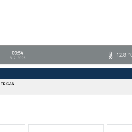
09:54
12.8 °
8. 7. 2026
A TRIGAN