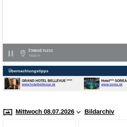
ŠTRBSKÉ PLESO
1400 m
Übernachtungstipps
GRAND HOTEL BELLEVUE ****
Hotel*** SORE
www.hotelbellevue.sk
www.sorea.sk
Mittwoch 08.07.2026
Bildarchiv