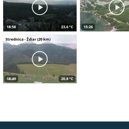
18:58
23,6 °C
15:26
Strednica - Ždiar (20 km)
18:49
20,8 °C