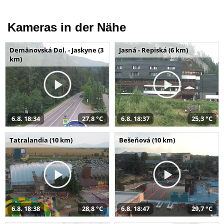
Kameras in der Nähe
Demänovská Dol. - Jaskyne (3
Jasná - Repiská (6 km)
km)
6.8. 18:34
27,8 °C
6.8. 18:37
25,3 °C
Tatralandia (10 km)
Bešeňová (10 km)
6.8. 18:38
28,8 °C
6.8. 18:47
29,7 °C