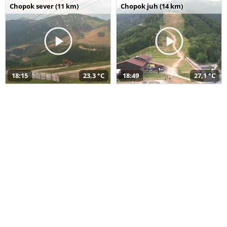
Chopok sever (11 km)
Chopok juh (14 km)
18:15
23,3 °C
18:49
27,1 °C