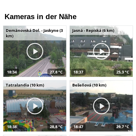
Kameras in der Nähe
Demänovská Dol. - Jaskyne (3
Jasná - Repiská (6 km)
km)
18:34
27,8 °C
18:37
25,3 °C
Tatralandia (10 km)
Bešeňová (10 km)
18:38
28,8 °C
18:47
29,7 °C