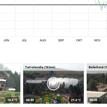
Tatralandia (10 km)
Bešeňová (
18,8 °C
08:40
21,4 °C
08:49