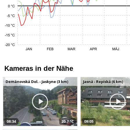
Kameras in der Nähe
Demänovská Dol. - Jaskyne (3 km)
Jasná - Repiská (6 km)
08:34
20,7 °C
09:05