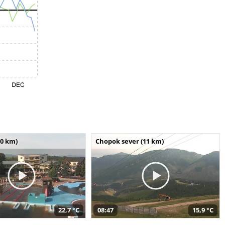
10 km)
Chopok sever (11 km)
22,7 °C
08:47
15,9 °C