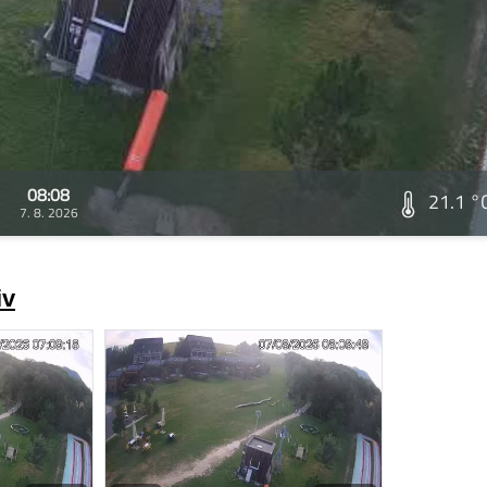
08:08
21.1 °
7. 8. 2026
iv