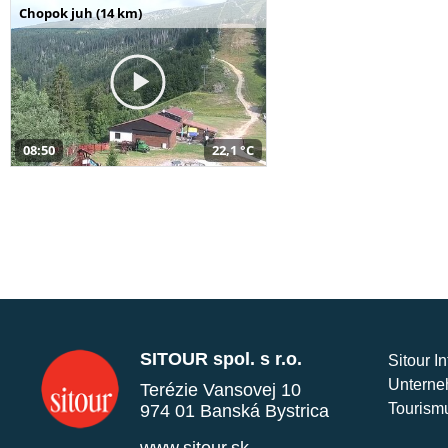
Chopok juh (14 km)
08:50
22,1 °C
SITOUR spol. s r.o.
Sitour I
Unterne
Terézie Vansovej 10
Tourism
974 01 Banská Bystrica