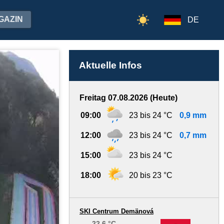
GAZIN
DE
Aktuelle Infos
Freitag 07.08.2026 (Heute)
09:00
23 bis 24 °C
0,9 mm
12:00
23 bis 24 °C
0,7 mm
15:00
23 bis 24 °C
18:00
20 bis 23 °C
SKI Centrum Demänová
22.6 °C
-